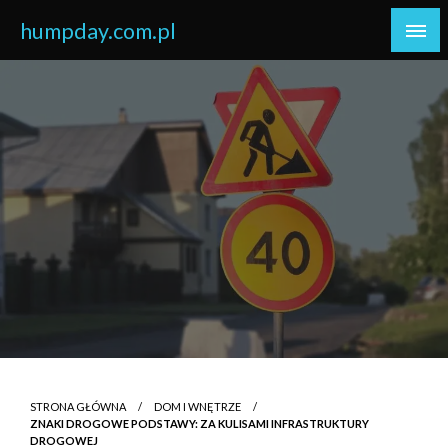
Skip
humpday.com.pl
to
content
STRONA GŁÓWNA
DOM I WNĘTRZE
ZNAKI DROGOWE PODSTAWY: ZA KULISAMI INFRASTRUKTURY
DROGOWEJ