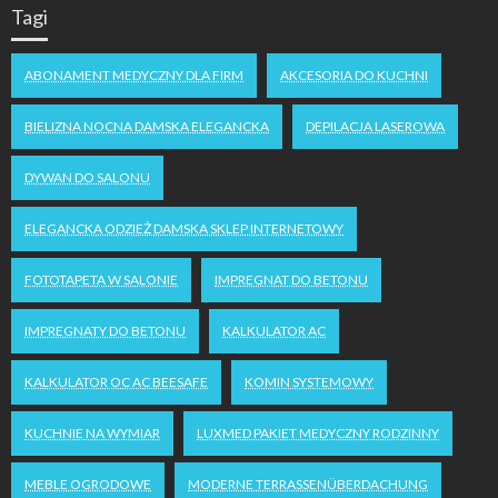
Tagi
ABONAMENT MEDYCZNY DLA FIRM
AKCESORIA DO KUCHNI
BIELIZNA NOCNA DAMSKA ELEGANCKA
DEPILACJA LASEROWA
DYWAN DO SALONU
ELEGANCKA ODZIEŻ DAMSKA SKLEP INTERNETOWY
FOTOTAPETA W SALONIE
IMPREGNAT DO BETONU
IMPREGNATY DO BETONU
KALKULATOR AC
KALKULATOR OC AC BEESAFE
KOMIN SYSTEMOWY
KUCHNIE NA WYMIAR
LUXMED PAKIET MEDYCZNY RODZINNY
MEBLE OGRODOWE
MODERNE TERRASSENÜBERDACHUNG