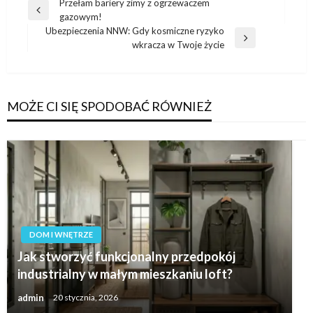
Nawigacja
Przełam bariery zimy z ogrzewaczem
Poprzedni
gazowym!
wpisu
wpis
Ubezpieczenia NNW: Gdy kosmiczne ryzyko
Następny
wkracza w Twoje życie
wpis
MOŻE CI SIĘ SPODOBAĆ RÓWNIEŻ
DOM I WNĘTRZE
Jak stworzyć funkcjonalny przedpokój
industrialny w małym mieszkaniu loft?
admin
20 stycznia, 2026