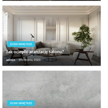
DOM I WNĘTRZE
Jak ocieplić aranżację salonu?
admin
10 sierpnia, 2023
DOM I WNĘTRZE