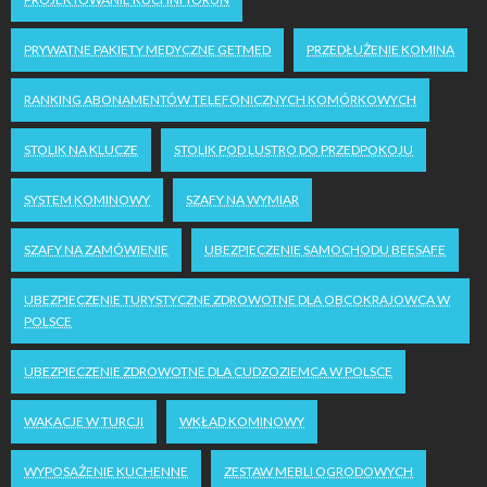
PRYWATNE PAKIETY MEDYCZNE GETMED
PRZEDŁUŻENIE KOMINA
RANKING ABONAMENTÓW TELEFONICZNYCH KOMÓRKOWYCH
STOLIK NA KLUCZE
STOLIK POD LUSTRO DO PRZEDPOKOJU
SYSTEM KOMINOWY
SZAFY NA WYMIAR
SZAFY NA ZAMÓWIENIE
UBEZPIECZENIE SAMOCHODU BEESAFE
UBEZPIECZENIE TURYSTYCZNE ZDROWOTNE DLA OBCOKRAJOWCA W
POLSCE
UBEZPIECZENIE ZDROWOTNE DLA CUDZOZIEMCA W POLSCE
WAKACJE W TURCJI
WKŁAD KOMINOWY
WYPOSAŻENIE KUCHENNE
ZESTAW MEBLI OGRODOWYCH