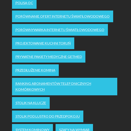
POLISA OC
PORÓWNANIE OFERT INTERNETU ŚWIATŁOWODOWEGO
PORÓWNYWARKA INTERNETU ŚWIATŁOWODOWEGO
PROJEKTOWANIE KUCHNI TORUŃ
PRYWATNE PAKIETY MEDYCZNE GETMED
PRZEDŁUŻENIE KOMINA
RANKING ABONAMENTÓW TELEFONICZNYCH
KOMÓRKOWYCH
STOLIK NA KLUCZE
STOLIK POD LUSTRO DO PRZEDPOKOJU
SYSTEM KOMINOWY
SZAFY NA WYMIAR