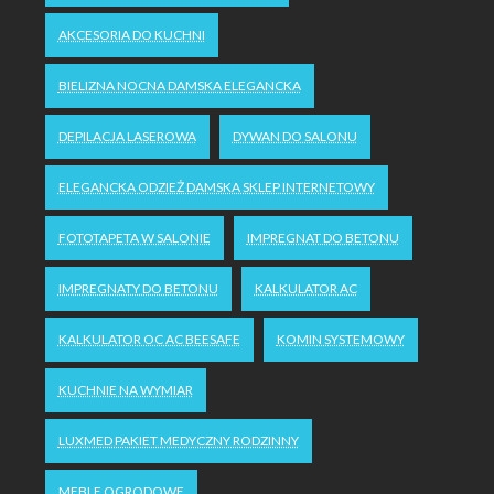
AKCESORIA DO KUCHNI
BIELIZNA NOCNA DAMSKA ELEGANCKA
DEPILACJA LASEROWA
DYWAN DO SALONU
ELEGANCKA ODZIEŻ DAMSKA SKLEP INTERNETOWY
FOTOTAPETA W SALONIE
IMPREGNAT DO BETONU
IMPREGNATY DO BETONU
KALKULATOR AC
KALKULATOR OC AC BEESAFE
KOMIN SYSTEMOWY
KUCHNIE NA WYMIAR
LUXMED PAKIET MEDYCZNY RODZINNY
MEBLE OGRODOWE