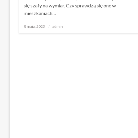
się szafy na wymiar. Czy sprawdzą się one w
mieszkaniach…
Opublikowane
8 maja, 2023
admin
w