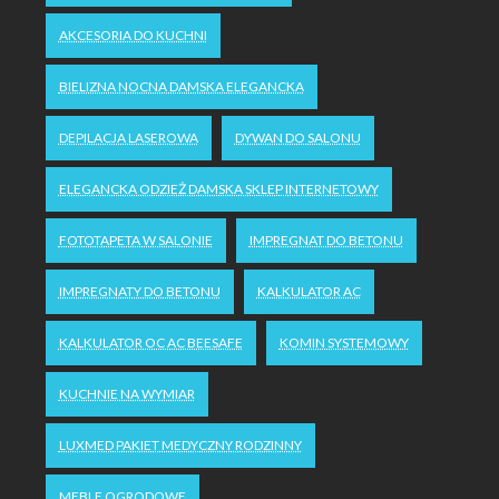
AKCESORIA DO KUCHNI
BIELIZNA NOCNA DAMSKA ELEGANCKA
DEPILACJA LASEROWA
DYWAN DO SALONU
ELEGANCKA ODZIEŻ DAMSKA SKLEP INTERNETOWY
FOTOTAPETA W SALONIE
IMPREGNAT DO BETONU
IMPREGNATY DO BETONU
KALKULATOR AC
KALKULATOR OC AC BEESAFE
KOMIN SYSTEMOWY
KUCHNIE NA WYMIAR
LUXMED PAKIET MEDYCZNY RODZINNY
MEBLE OGRODOWE