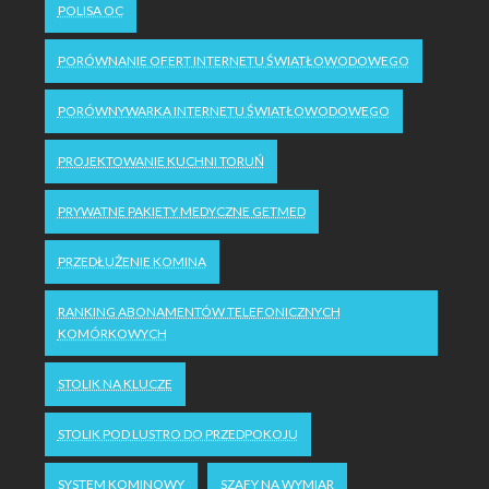
POLISA OC
PORÓWNANIE OFERT INTERNETU ŚWIATŁOWODOWEGO
PORÓWNYWARKA INTERNETU ŚWIATŁOWODOWEGO
PROJEKTOWANIE KUCHNI TORUŃ
PRYWATNE PAKIETY MEDYCZNE GETMED
PRZEDŁUŻENIE KOMINA
RANKING ABONAMENTÓW TELEFONICZNYCH
KOMÓRKOWYCH
STOLIK NA KLUCZE
STOLIK POD LUSTRO DO PRZEDPOKOJU
SYSTEM KOMINOWY
SZAFY NA WYMIAR