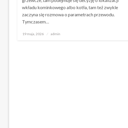
grzewcze, tam podejmuje się decyzję o lokalizacji
wkładu kominkowego albo kotła, tam też zwykle
zaczyna się rozmowa o parametrach przewodu.
Tymczasem…
Opublikowane
19 maja, 2026
admin
w