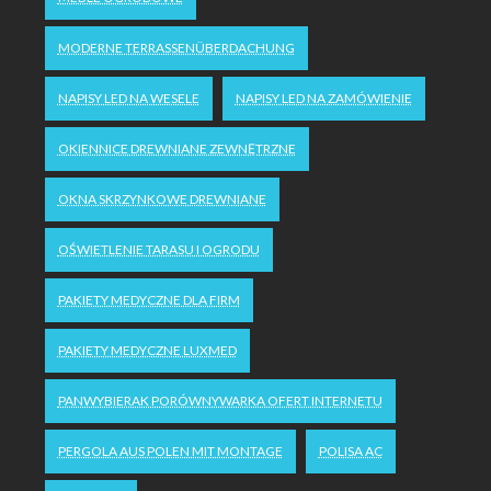
MODERNE TERRASSENÜBERDACHUNG
NAPISY LED NA WESELE
NAPISY LED NA ZAMÓWIENIE
OKIENNICE DREWNIANE ZEWNĘTRZNE
OKNA SKRZYNKOWE DREWNIANE
OŚWIETLENIE TARASU I OGRODU
PAKIETY MEDYCZNE DLA FIRM
PAKIETY MEDYCZNE LUXMED
PANWYBIERAK PORÓWNYWARKA OFERT INTERNETU
PERGOLA AUS POLEN MIT MONTAGE
POLISA AC