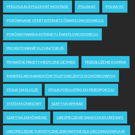
PERGOLA AUS POLEN MIT MONTAGE
POLISA AC
POLISA OC
PORÓWNANIE OFERT INTERNETU ŚWIATŁOWODOWEGO
PORÓWNYWARKA INTERNETU ŚWIATŁOWODOWEGO
PROJEKTOWANIE KUCHNI TORUŃ
PRYWATNE PAKIETY MEDYCZNE GETMED
PRZEDŁUŻENIE KOMINA
RANKING ABONAMENTÓW TELEFONICZNYCH KOMÓRKOWYCH
STOLIK NA KLUCZE
STOLIK POD LUSTRO DO PRZEDPOKOJU
SYSTEM KOMINOWY
SZAFY NA WYMIAR
SZAFY NA ZAMÓWIENIE
UBEZPIECZENIE SAMOCHODU BEESAFE
UBEZPIECZENIE TURYSTYCZNE ZDROWOTNE DLA OBCOKRAJOWCA W