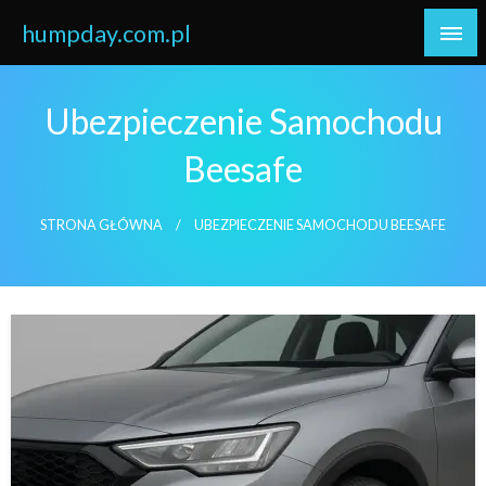
Skip
humpday.com.pl
to
content
Ubezpieczenie Samochodu
Beesafe
STRONA GŁÓWNA
UBEZPIECZENIE SAMOCHODU BEESAFE