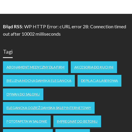
Błąd RSS:
WP HTTP Error: cURL error 28: Connection timed
out after 10002 milliseconds
Tagi
ABONAMENT MEDYCZNY DLA FIRM
AKCESORIA DO KUCHNI
BIELIZNA NOCNA DAMSKA ELEGANCKA
DEPILACJA LASEROWA
DYWAN DO SALONU
ELEGANCKA ODZIEŻ DAMSKA SKLEP INTERNETOWY
FOTOTAPETA W SALONIE
IMPREGNAT DO BETONU