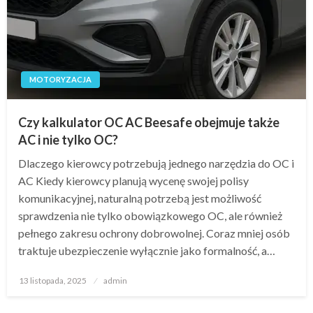
MOTORYZACJA
Czy kalkulator OC AC Beesafe obejmuje także
AC i nie tylko OC?
Dlaczego kierowcy potrzebują jednego narzędzia do OC i
AC Kiedy kierowcy planują wycenę swojej polisy
komunikacyjnej, naturalną potrzebą jest możliwość
sprawdzenia nie tylko obowiązkowego OC, ale również
pełnego zakresu ochrony dobrowolnej. Coraz mniej osób
traktuje ubezpieczenie wyłącznie jako formalność, a…
Opublikowane
13 listopada, 2025
admin
w