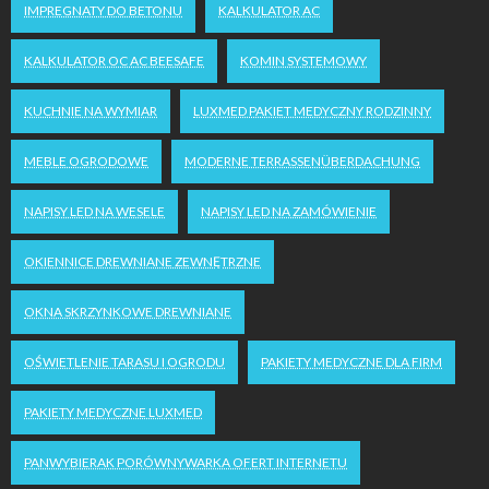
IMPREGNATY DO BETONU
KALKULATOR AC
KALKULATOR OC AC BEESAFE
KOMIN SYSTEMOWY
KUCHNIE NA WYMIAR
LUXMED PAKIET MEDYCZNY RODZINNY
MEBLE OGRODOWE
MODERNE TERRASSENÜBERDACHUNG
NAPISY LED NA WESELE
NAPISY LED NA ZAMÓWIENIE
OKIENNICE DREWNIANE ZEWNĘTRZNE
OKNA SKRZYNKOWE DREWNIANE
OŚWIETLENIE TARASU I OGRODU
PAKIETY MEDYCZNE DLA FIRM
PAKIETY MEDYCZNE LUXMED
PANWYBIERAK PORÓWNYWARKA OFERT INTERNETU