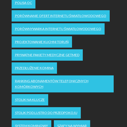
POLISA OC
PORÓWNANIE OFERT INTERNETU ŚWIATŁOWODOWEGO
PORÓWNYWARKA INTERNETU ŚWIATŁOWODOWEGO
PROJEKTOWANIE KUCHNI TORUŃ
PRYWATNE PAKIETY MEDYCZNE GETMED
PRZEDŁUŻENIE KOMINA
RANKING ABONAMENTÓW TELEFONICZNYCH
KOMÓRKOWYCH
STOLIK NA KLUCZE
STOLIK POD LUSTRO DO PRZEDPOKOJU
SYSTEM KOMINOWY
SZAFY NA WYMIAR