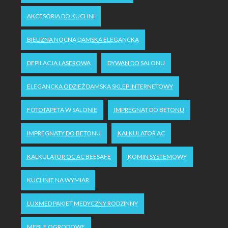
AKCESORIA DO KUCHNI
BIELIZNA NOCNA DAMSKA ELEGANCKA
DEPILACJA LASEROWA
DYWAN DO SALONU
ELEGANCKA ODZIEŻ DAMSKA SKLEP INTERNETOWY
FOTOTAPETA W SALONIE
IMPREGNAT DO BETONU
IMPREGNATY DO BETONU
KALKULATOR AC
KALKULATOR OC AC BEESAFE
KOMIN SYSTEMOWY
KUCHNIE NA WYMIAR
LUXMED PAKIET MEDYCZNY RODZINNY
MEBLE OGRODOWE