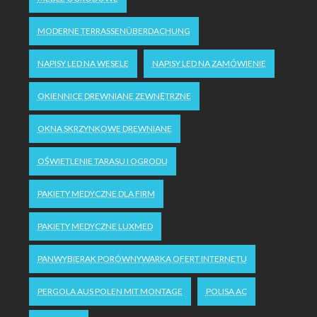
MODERNE TERRASSENÜBERDACHUNG
NAPISY LED NA WESELE
NAPISY LED NA ZAMÓWIENIE
OKIENNICE DREWNIANE ZEWNĘTRZNE
OKNA SKRZYNKOWE DREWNIANE
OŚWIETLENIE TARASU I OGRODU
PAKIETY MEDYCZNE DLA FIRM
PAKIETY MEDYCZNE LUXMED
PANWYBIERAK PORÓWNYWARKA OFERT INTERNETU
PERGOLA AUS POLEN MIT MONTAGE
POLISA AC