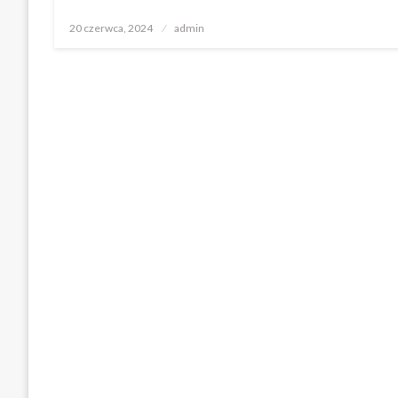
Opublikowane
20 czerwca, 2024
admin
w