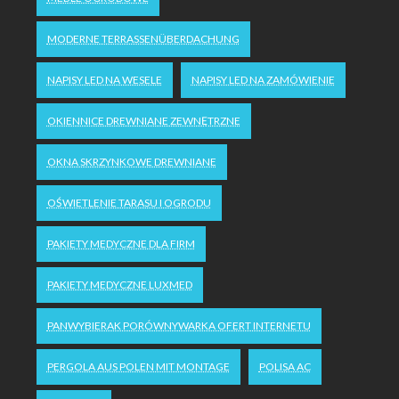
MODERNE TERRASSENÜBERDACHUNG
NAPISY LED NA WESELE
NAPISY LED NA ZAMÓWIENIE
OKIENNICE DREWNIANE ZEWNĘTRZNE
OKNA SKRZYNKOWE DREWNIANE
OŚWIETLENIE TARASU I OGRODU
PAKIETY MEDYCZNE DLA FIRM
PAKIETY MEDYCZNE LUXMED
PANWYBIERAK PORÓWNYWARKA OFERT INTERNETU
PERGOLA AUS POLEN MIT MONTAGE
POLISA AC