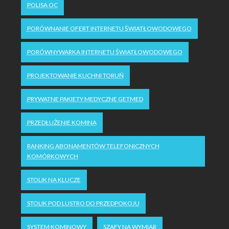
POLISA OC
PORÓWNANIE OFERT INTERNETU ŚWIATŁOWODOWEGO
PORÓWNYWARKA INTERNETU ŚWIATŁOWODOWEGO
PROJEKTOWANIE KUCHNI TORUŃ
PRYWATNE PAKIETY MEDYCZNE GETMED
PRZEDŁUŻENIE KOMINA
RANKING ABONAMENTÓW TELEFONICZNYCH
KOMÓRKOWYCH
STOLIK NA KLUCZE
STOLIK POD LUSTRO DO PRZEDPOKOJU
SYSTEM KOMINOWY
SZAFY NA WYMIAR