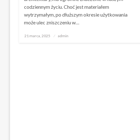
codziennym życiu. Choć jest materiałem
wytrzymałym, po dłuższym okresie użytkowania
może ulec zniszczeniu w…
Opublikowane
21 marca, 2025
admin
w