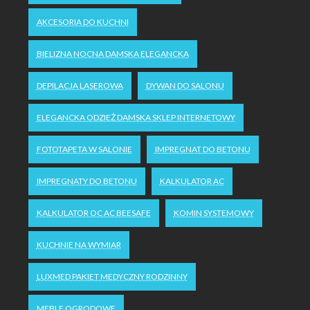
AKCESORIA DO KUCHNI
BIELIZNA NOCNA DAMSKA ELEGANCKA
DEPILACJA LASEROWA
DYWAN DO SALONU
ELEGANCKA ODZIEŻ DAMSKA SKLEP INTERNETOWY
FOTOTAPETA W SALONIE
IMPREGNAT DO BETONU
IMPREGNATY DO BETONU
KALKULATOR AC
KALKULATOR OC AC BEESAFE
KOMIN SYSTEMOWY
KUCHNIE NA WYMIAR
LUXMED PAKIET MEDYCZNY RODZINNY
MEBLE OGRODOWE