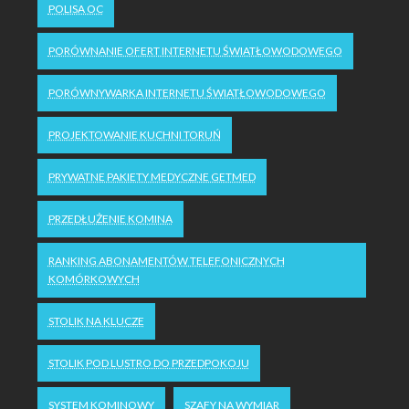
POLISA OC
PORÓWNANIE OFERT INTERNETU ŚWIATŁOWODOWEGO
PORÓWNYWARKA INTERNETU ŚWIATŁOWODOWEGO
PROJEKTOWANIE KUCHNI TORUŃ
PRYWATNE PAKIETY MEDYCZNE GETMED
PRZEDŁUŻENIE KOMINA
RANKING ABONAMENTÓW TELEFONICZNYCH
KOMÓRKOWYCH
STOLIK NA KLUCZE
STOLIK POD LUSTRO DO PRZEDPOKOJU
SYSTEM KOMINOWY
SZAFY NA WYMIAR