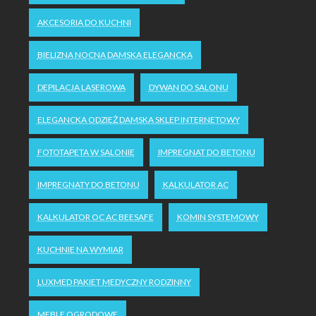
AKCESORIA DO KUCHNI
BIELIZNA NOCNA DAMSKA ELEGANCKA
DEPILACJA LASEROWA
DYWAN DO SALONU
ELEGANCKA ODZIEŻ DAMSKA SKLEP INTERNETOWY
FOTOTAPETA W SALONIE
IMPREGNAT DO BETONU
IMPREGNATY DO BETONU
KALKULATOR AC
KALKULATOR OC AC BEESAFE
KOMIN SYSTEMOWY
KUCHNIE NA WYMIAR
LUXMED PAKIET MEDYCZNY RODZINNY
MEBLE OGRODOWE