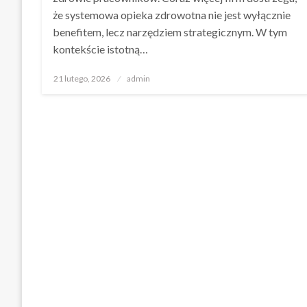
że systemowa opieka zdrowotna nie jest wyłącznie
benefitem, lecz narzędziem strategicznym. W tym
kontekście istotną…
Opublikowane
21 lutego, 2026
admin
w