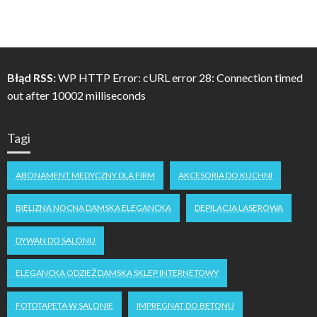
Błąd RSS:
WP HTTP Error: cURL error 28: Connection timed
out after 10002 milliseconds
Tagi
ABONAMENT MEDYCZNY DLA FIRM
AKCESORIA DO KUCHNI
BIELIZNA NOCNA DAMSKA ELEGANCKA
DEPILACJA LASEROWA
DYWAN DO SALONU
ELEGANCKA ODZIEŻ DAMSKA SKLEP INTERNETOWY
FOTOTAPETA W SALONIE
IMPREGNAT DO BETONU