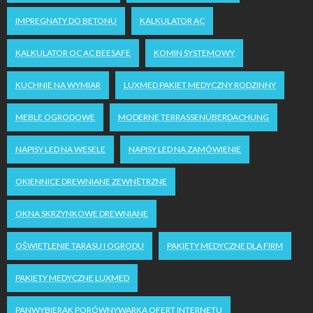
IMPREGNATY DO BETONU
KALKULATOR AC
KALKULATOR OC AC BEESAFE
KOMIN SYSTEMOWY
KUCHNIE NA WYMIAR
LUXMED PAKIET MEDYCZNY RODZINNY
MEBLE OGRODOWE
MODERNE TERRASSENÜBERDACHUNG
NAPISY LED NA WESELE
NAPISY LED NA ZAMÓWIENIE
OKIENNICE DREWNIANE ZEWNĘTRZNE
OKNA SKRZYNKOWE DREWNIANE
OŚWIETLENIE TARASU I OGRODU
PAKIETY MEDYCZNE DLA FIRM
PAKIETY MEDYCZNE LUXMED
PANWYBIERAK PORÓWNYWARKA OFERT INTERNETU