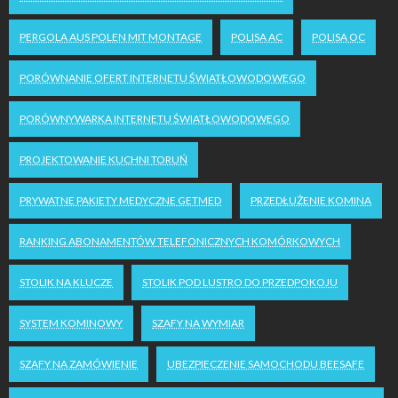
PERGOLA AUS POLEN MIT MONTAGE
POLISA AC
POLISA OC
PORÓWNANIE OFERT INTERNETU ŚWIATŁOWODOWEGO
PORÓWNYWARKA INTERNETU ŚWIATŁOWODOWEGO
PROJEKTOWANIE KUCHNI TORUŃ
PRYWATNE PAKIETY MEDYCZNE GETMED
PRZEDŁUŻENIE KOMINA
RANKING ABONAMENTÓW TELEFONICZNYCH KOMÓRKOWYCH
STOLIK NA KLUCZE
STOLIK POD LUSTRO DO PRZEDPOKOJU
SYSTEM KOMINOWY
SZAFY NA WYMIAR
SZAFY NA ZAMÓWIENIE
UBEZPIECZENIE SAMOCHODU BEESAFE