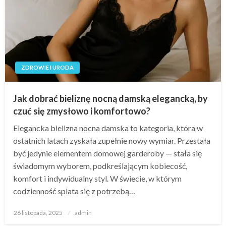
ZDROWIE I URODA
Jak dobrać bieliznę nocną damską elegancką, by
czuć się zmysłowo i komfortowo?
Elegancka bielizna nocna damska to kategoria, która w
ostatnich latach zyskała zupełnie nowy wymiar. Przestała
być jedynie elementem domowej garderoby — stała się
świadomym wyborem, podkreślającym kobiecość,
komfort i indywidualny styl. W świecie, w którym
codzienność splata się z potrzebą…
Opublikowane
26 listopada, 2025
admin
w