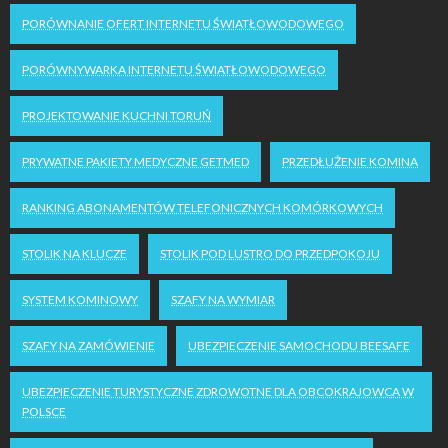
PORÓWNANIE OFERT INTERNETU ŚWIATŁOWODOWEGO
PORÓWNYWARKA INTERNETU ŚWIATŁOWODOWEGO
PROJEKTOWANIE KUCHNI TORUŃ
PRYWATNE PAKIETY MEDYCZNE GETMED
PRZEDŁUŻENIE KOMINA
RANKING ABONAMENTÓW TELEFONICZNYCH KOMÓRKOWYCH
STOLIK NA KLUCZE
STOLIK POD LUSTRO DO PRZEDPOKOJU
SYSTEM KOMINOWY
SZAFY NA WYMIAR
SZAFY NA ZAMÓWIENIE
UBEZPIECZENIE SAMOCHODU BEESAFE
UBEZPIECZENIE TURYSTYCZNE ZDROWOTNE DLA OBCOKRAJOWCA W
POLSCE