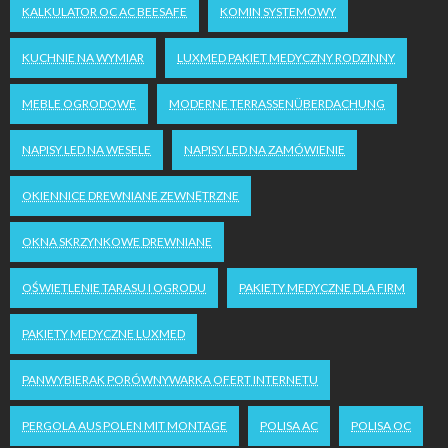
KALKULATOR OC AC BEESAFE
KOMIN SYSTEMOWY
KUCHNIE NA WYMIAR
LUXMED PAKIET MEDYCZNY RODZINNY
MEBLE OGRODOWE
MODERNE TERRASSENÜBERDACHUNG
NAPISY LED NA WESELE
NAPISY LED NA ZAMÓWIENIE
OKIENNICE DREWNIANE ZEWNĘTRZNE
OKNA SKRZYNKOWE DREWNIANE
OŚWIETLENIE TARASU I OGRODU
PAKIETY MEDYCZNE DLA FIRM
PAKIETY MEDYCZNE LUXMED
PANWYBIERAK PORÓWNYWARKA OFERT INTERNETU
PERGOLA AUS POLEN MIT MONTAGE
POLISA AC
POLISA OC