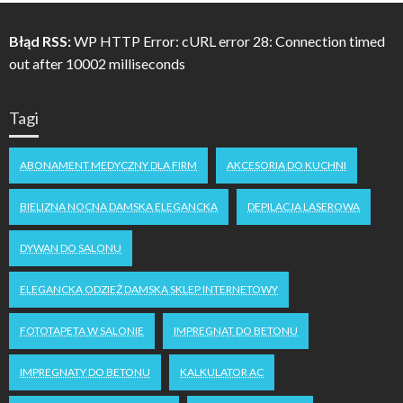
Błąd RSS:
WP HTTP Error: cURL error 28: Connection timed
out after 10002 milliseconds
Tagi
ABONAMENT MEDYCZNY DLA FIRM
AKCESORIA DO KUCHNI
BIELIZNA NOCNA DAMSKA ELEGANCKA
DEPILACJA LASEROWA
DYWAN DO SALONU
ELEGANCKA ODZIEŻ DAMSKA SKLEP INTERNETOWY
FOTOTAPETA W SALONIE
IMPREGNAT DO BETONU
IMPREGNATY DO BETONU
KALKULATOR AC