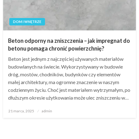
DOM I WNĘTRZE
Beton odporny na zniszczenia – jak impregnat do
betonu pomaga chronić powierzchnię?
Beton jest jednym z najczęściej używanych materiałów
budowlanych na świecie. Wykorzystywany w budowie
dróg, mostów, chodników, budynków czy elementów
małej architektury, ma ogromne znaczenie w naszym
codziennym życiu. Choć jest materiałem wytrzymałym, po
dłuższym okresie użytkowania może ulec zniszczeniu w…
Opublikowane
21 marca, 2025
admin
w