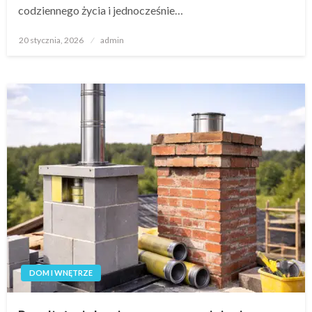
codziennego życia i jednocześnie…
Opublikowane
20 stycznia, 2026
admin
w
DOM I WNĘTRZE