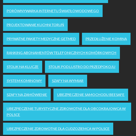
PORÓWNYWARKA INTERNETU ŚWIATŁOWODOWEGO
PROJEKTOWANIE KUCHNI TORUŃ
PRYWATNE PAKIETY MEDYCZNE GETMED
PRZEDŁUŻENIE KOMINA
RANKING ABONAMENTÓW TELEFONICZNYCH KOMÓRKOWYCH
STOLIK NA KLUCZE
STOLIK POD LUSTRO DO PRZEDPOKOJU
SYSTEM KOMINOWY
SZAFY NA WYMIAR
SZAFY NA ZAMÓWIENIE
UBEZPIECZENIE SAMOCHODU BEESAFE
UBEZPIECZENIE TURYSTYCZNE ZDROWOTNE DLA OBCOKRAJOWCA W
POLSCE
UBEZPIECZENIE ZDROWOTNE DLA CUDZOZIEMCA W POLSCE