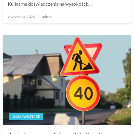
Kulinarne doświadczenia na wysokości:…
Opublikowane
6 września, 2023
admin
w
DOM I WNĘTRZE