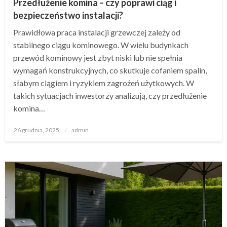
Przedłużenie komina – czy poprawi ciąg i
bezpieczeństwo instalacji?
Prawidłowa praca instalacji grzewczej zależy od
stabilnego ciągu kominowego. W wielu budynkach
przewód kominowy jest zbyt niski lub nie spełnia
wymagań konstrukcyjnych, co skutkuje cofaniem spalin,
słabym ciągiem i ryzykiem zagrożeń użytkowych. W
takich sytuacjach inwestorzy analizują, czy przedłużenie
komina…
Opublikowane
26 grudnia, 2025
admin
w