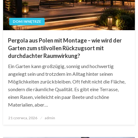
DOM I WNĘTRZE
Pergola aus Polen mit Montage – wie wird der
Garten zum stilvollen Rückzugsort mit
durchdachter Raumwirkung?
Ein Garten kann großzügig, sonnig und hochwertig
angelegt sein und trotzdem im Alltag hinter seinen
Möglichkeiten zurückbleiben. Oft fehlt nicht die Fläche,
sondern die räumliche Qualität. Es gibt eine Terrasse,
einen Rasen, vielleicht ein paar Beete und schöne
Materialien, aber…
Opublikowane
21 czerwca, 2026
admin
w