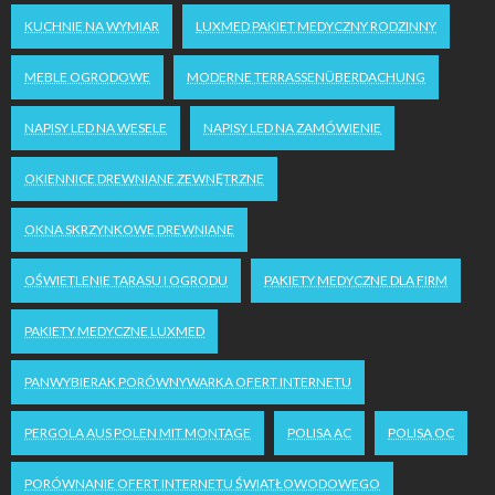
KUCHNIE NA WYMIAR
LUXMED PAKIET MEDYCZNY RODZINNY
MEBLE OGRODOWE
MODERNE TERRASSENÜBERDACHUNG
NAPISY LED NA WESELE
NAPISY LED NA ZAMÓWIENIE
OKIENNICE DREWNIANE ZEWNĘTRZNE
OKNA SKRZYNKOWE DREWNIANE
OŚWIETLENIE TARASU I OGRODU
PAKIETY MEDYCZNE DLA FIRM
PAKIETY MEDYCZNE LUXMED
PANWYBIERAK PORÓWNYWARKA OFERT INTERNETU
PERGOLA AUS POLEN MIT MONTAGE
POLISA AC
POLISA OC
PORÓWNANIE OFERT INTERNETU ŚWIATŁOWODOWEGO