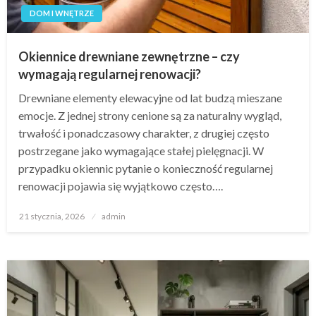
DOM I WNĘTRZE
Okiennice drewniane zewnętrzne – czy
wymagają regularnej renowacji?
Drewniane elementy elewacyjne od lat budzą mieszane
emocje. Z jednej strony cenione są za naturalny wygląd,
trwałość i ponadczasowy charakter, z drugiej często
postrzegane jako wymagające stałej pielęgnacji. W
przypadku okiennic pytanie o konieczność regularnej
renowacji pojawia się wyjątkowo często….
Opublikowane
21 stycznia, 2026
admin
w