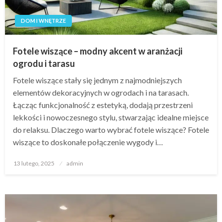
DOM I WNĘTRZE
Fotele wiszące – modny akcent w aranżacji
ogrodu i tarasu
Fotele wiszące stały się jednym z najmodniejszych
elementów dekoracyjnych w ogrodach i na tarasach.
Łącząc funkcjonalność z estetyką, dodają przestrzeni
lekkości i nowoczesnego stylu, stwarzając idealne miejsce
do relaksu. Dlaczego warto wybrać fotele wiszące? Fotele
wiszące to doskonałe połączenie wygody i…
Opublikowane
13 lutego, 2025
admin
w