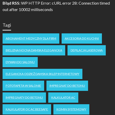
Błąd RSS:
WP HTTP Error: cURL error 28: Connection timed
out after 10002 milliseconds
Tagi
ABONAMENT MEDYCZNY DLA FIRM
AKCESORIA DO KUCHNI
BIELIZNA NOCNA DAMSKA ELEGANCKA
DEPILACJA LASEROWA
DYWAN DO SALONU
ELEGANCKA ODZIEŻ DAMSKA SKLEP INTERNETOWY
FOTOTAPETA W SALONIE
IMPREGNAT DO BETONU
IMPREGNATY DO BETONU
KALKULATOR AC
KALKULATOR OC AC BEESAFE
KOMIN SYSTEMOWY