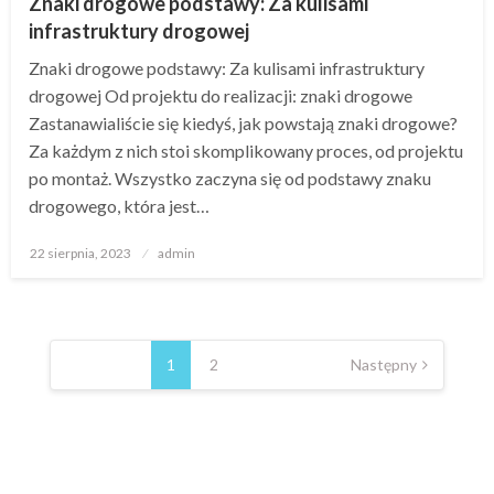
Znaki drogowe podstawy: Za kulisami
infrastruktury drogowej
Znaki drogowe podstawy: Za kulisami infrastruktury
drogowej Od projektu do realizacji: znaki drogowe
Zastanawialiście się kiedyś, jak powstają znaki drogowe?
Za każdym z nich stoi skomplikowany proces, od projektu
po montaż. Wszystko zaczyna się od podstawy znaku
drogowego, która jest…
Opublikowane
22 sierpnia, 2023
admin
w
Nawigacja
po
1
2
Następny
wpisach