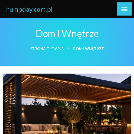
Skip
humpday.com.pl
to
content
Dom I Wnętrze
STRONA GŁÓWNA
DOM I WNĘTRZE