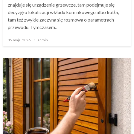
znajduje się urządzenie grzewcze, tam podejmuje się
decyzję o lokalizacji wkładu kominkowego albo kotła,
tam też zwykle zaczyna się rozmowa o parametrach
przewodu. Tymczasem…
Opublikowane
19 maja, 2026
admin
w