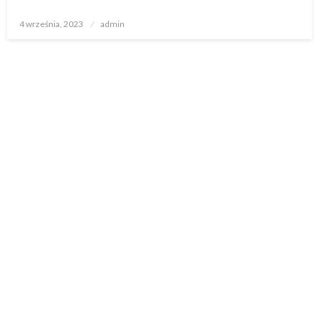
Opublikowane
4 września, 2023
admin
w