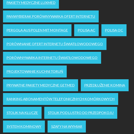
PAKIETY MEDYCZNE LUXMED
PANWYBIERAK PORÓWNYWARKA OFERT INTERNETU
PERGOLA AUS POLEN MIT MONTAGE
POLISA AC
POLISA OC
PORÓWNANIE OFERT INTERNETU ŚWIATŁOWODOWEGO
PORÓWNYWARKA INTERNETU ŚWIATŁOWODOWEGO
PROJEKTOWANIE KUCHNI TORUŃ
PRYWATNE PAKIETY MEDYCZNE GETMED
PRZEDŁUŻENIE KOMINA
RANKING ABONAMENTÓW TELEFONICZNYCH KOMÓRKOWYCH
STOLIK NA KLUCZE
STOLIK POD LUSTRO DO PRZEDPOKOJU
SYSTEM KOMINOWY
SZAFY NA WYMIAR