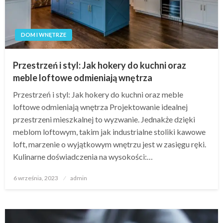
DOM I WNĘTRZE
Przestrzeń i styl: Jak hokery do kuchni oraz
meble loftowe odmieniają wnętrza
Przestrzeń i styl: Jak hokery do kuchni oraz meble
loftowe odmieniają wnętrza Projektowanie idealnej
przestrzeni mieszkalnej to wyzwanie. Jednakże dzięki
meblom loftowym, takim jak industrialne stoliki kawowe
loft, marzenie o wyjątkowym wnętrzu jest w zasięgu ręki.
Kulinarne doświadczenia na wysokości:…
Opublikowane
6 września, 2023
admin
w