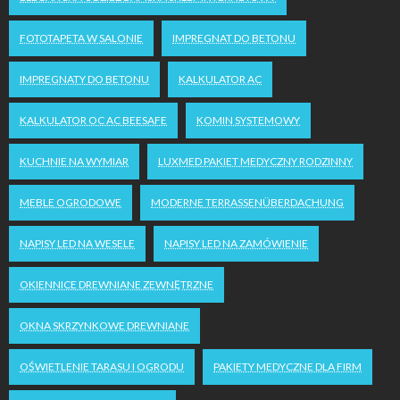
FOTOTAPETA W SALONIE
IMPREGNAT DO BETONU
IMPREGNATY DO BETONU
KALKULATOR AC
KALKULATOR OC AC BEESAFE
KOMIN SYSTEMOWY
KUCHNIE NA WYMIAR
LUXMED PAKIET MEDYCZNY RODZINNY
MEBLE OGRODOWE
MODERNE TERRASSENÜBERDACHUNG
NAPISY LED NA WESELE
NAPISY LED NA ZAMÓWIENIE
OKIENNICE DREWNIANE ZEWNĘTRZNE
OKNA SKRZYNKOWE DREWNIANE
OŚWIETLENIE TARASU I OGRODU
PAKIETY MEDYCZNE DLA FIRM