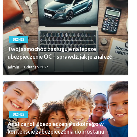
BIZNES
Twój samochód zasługuje na lepsze
ubezpieczenie OC – sprawdź, jak je znaleźć
admin
19 lutego, 2025
BIZNES
Analiza roli ubezpieczenia szkolnego w
kontekście zabezpieczenia dobrostanu