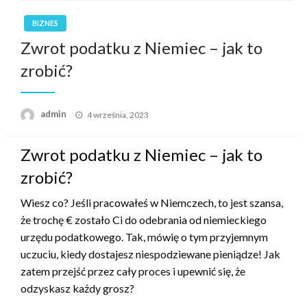
BIZNES
Zwrot podatku z Niemiec – jak to
zrobić?
Opublikowane
admin
4 września, 2023
w
Zwrot podatku z Niemiec – jak to
zrobić?
Wiesz co? Jeśli pracowałeś w Niemczech, to jest szansa,
że trochę € zostało Ci do odebrania od niemieckiego
urzędu podatkowego. Tak, mówię o tym przyjemnym
uczuciu, kiedy dostajesz niespodziewane pieniądze! Jak
zatem przejść przez cały proces i upewnić się, że
odzyskasz każdy grosz?