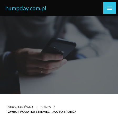
Skip
humpday.com.pl
to
content
STRONA GŁÓWNA
BIZNES
ZWROT PODATKU Z NIEMIEC – JAK TO ZROBIĆ?