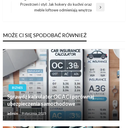
wpisu
wpis
Przestrzeń i styl: Jak hokery do kuchni oraz
Następny
meble loftowe odmieniają wnętrza
wpis
MOŻE CI SIĘ SPODOBAĆ RÓWNIEŻ
BIZNES
Sprawdź kalkulator OC AC i porównaj
ubezpieczenia samochodowe
admin
9 stycznia, 2025