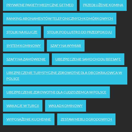
PRYWATNE PAKIETY MEDYCZNE GETMED
PRZEDŁUŻENIE KOMINA
RANKING ABONAMENTÓW TELEFONICZNYCH KOMÓRKOWYCH
STOLIK NA KLUCZE
STOLIK POD LUSTRO DO PRZEDPOKOJU
SYSTEM KOMINOWY
SZAFY NA WYMIAR
SZAFY NA ZAMÓWIENIE
UBEZPIECZENIE SAMOCHODU BEESAFE
UBEZPIECZENIE TURYSTYCZNE ZDROWOTNE DLA OBCOKRAJOWCA W
POLSCE
UBEZPIECZENIE ZDROWOTNE DLA CUDZOZIEMCA W POLSCE
WAKACJE W TURCJI
WKŁAD KOMINOWY
WYPOSAŻENIE KUCHENNE
ZESTAW MEBLI OGRODOWYCH