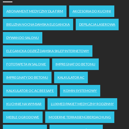
ABONAMENT MEDYCZNY DLA FIRM
AKCESORIA DO KUCHNI
BIELIZNA NOCNA DAMSKA ELEGANCKA
DEPILACJA LASEROWA
DYWAN DO SALONU
ELEGANCKA ODZIEŻ DAMSKA SKLEP INTERNETOWY
FOTOTAPETA W SALONIE
IMPREGNAT DO BETONU
IMPREGNATY DO BETONU
KALKULATOR AC
KALKULATOR OC AC BEESAFE
KOMIN SYSTEMOWY
KUCHNIE NA WYMIAR
LUXMED PAKIET MEDYCZNY RODZINNY
MEBLE OGRODOWE
MODERNE TERRASSENÜBERDACHUNG