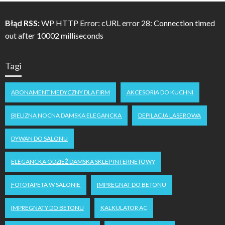
Błąd RSS:
WP HTTP Error: cURL error 28: Connection timed
out after 10002 milliseconds
Tagi
ABONAMENT MEDYCZNY DLA FIRM
AKCESORIA DO KUCHNI
BIELIZNA NOCNA DAMSKA ELEGANCKA
DEPILACJA LASEROWA
DYWAN DO SALONU
ELEGANCKA ODZIEŻ DAMSKA SKLEP INTERNETOWY
FOTOTAPETA W SALONIE
IMPREGNAT DO BETONU
IMPREGNATY DO BETONU
KALKULATOR AC