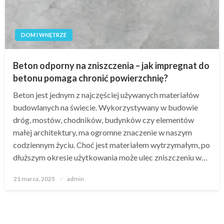
DOM I WNĘTRZE
Beton odporny na zniszczenia – jak impregnat do
betonu pomaga chronić powierzchnię?
Beton jest jednym z najczęściej używanych materiałów
budowlanych na świecie. Wykorzystywany w budowie
dróg, mostów, chodników, budynków czy elementów
małej architektury, ma ogromne znaczenie w naszym
codziennym życiu. Choć jest materiałem wytrzymałym, po
dłuższym okresie użytkowania może ulec zniszczeniu w…
Opublikowane
21 marca, 2025
admin
w