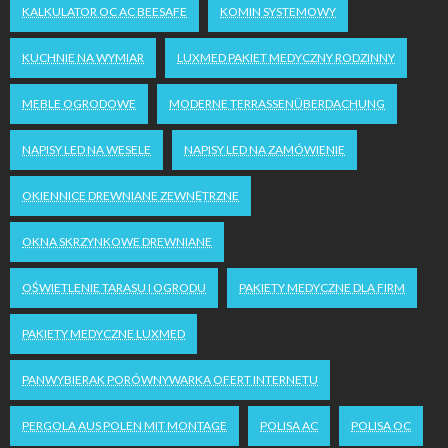
KALKULATOR OC AC BEESAFE
KOMIN SYSTEMOWY
KUCHNIE NA WYMIAR
LUXMED PAKIET MEDYCZNY RODZINNY
MEBLE OGRODOWE
MODERNE TERRASSENÜBERDACHUNG
NAPISY LED NA WESELE
NAPISY LED NA ZAMÓWIENIE
OKIENNICE DREWNIANE ZEWNĘTRZNE
OKNA SKRZYNKOWE DREWNIANE
OŚWIETLENIE TARASU I OGRODU
PAKIETY MEDYCZNE DLA FIRM
PAKIETY MEDYCZNE LUXMED
PANWYBIERAK PORÓWNYWARKA OFERT INTERNETU
PERGOLA AUS POLEN MIT MONTAGE
POLISA AC
POLISA OC