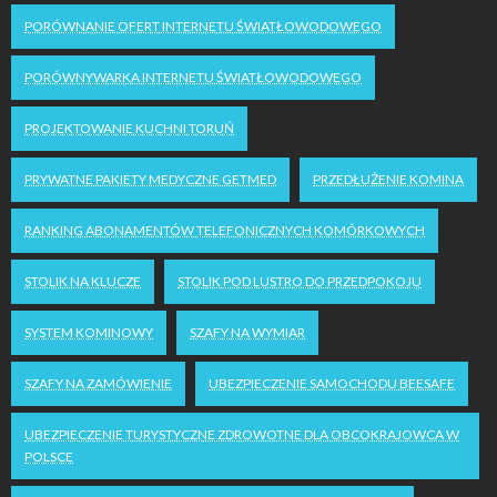
PORÓWNANIE OFERT INTERNETU ŚWIATŁOWODOWEGO
PORÓWNYWARKA INTERNETU ŚWIATŁOWODOWEGO
PROJEKTOWANIE KUCHNI TORUŃ
PRYWATNE PAKIETY MEDYCZNE GETMED
PRZEDŁUŻENIE KOMINA
RANKING ABONAMENTÓW TELEFONICZNYCH KOMÓRKOWYCH
STOLIK NA KLUCZE
STOLIK POD LUSTRO DO PRZEDPOKOJU
SYSTEM KOMINOWY
SZAFY NA WYMIAR
SZAFY NA ZAMÓWIENIE
UBEZPIECZENIE SAMOCHODU BEESAFE
UBEZPIECZENIE TURYSTYCZNE ZDROWOTNE DLA OBCOKRAJOWCA W
POLSCE