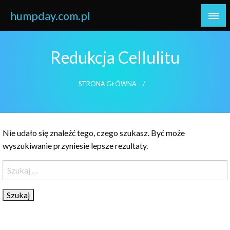
Skip
humpday.com.pl
to
content
Redukcja Cellulitu
STRONA GŁÓWNA
Nie udało się znaleźć tego, czego szukasz. Być może
wyszukiwanie przyniesie lepsze rezultaty.
Szukaj: