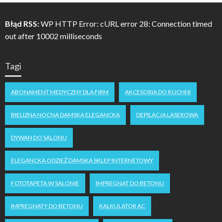
Błąd RSS:
WP HTTP Error: cURL error 28: Connection timed
out after 10002 milliseconds
Tagi
ABONAMENT MEDYCZNY DLA FIRM
AKCESORIA DO KUCHNI
BIELIZNA NOCNA DAMSKA ELEGANCKA
DEPILACJA LASEROWA
DYWAN DO SALONU
ELEGANCKA ODZIEŻ DAMSKA SKLEP INTERNETOWY
FOTOTAPETA W SALONIE
IMPREGNAT DO BETONU
IMPREGNATY DO BETONU
KALKULATOR AC