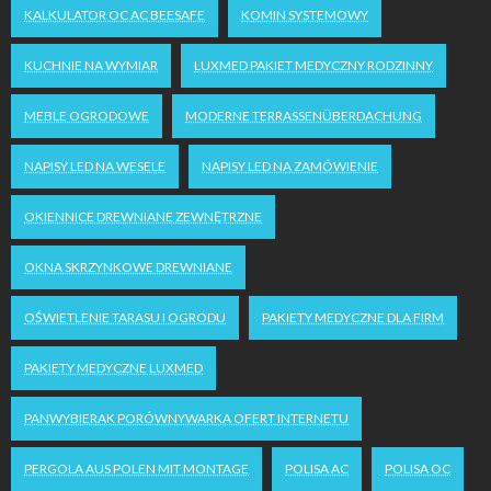
KALKULATOR OC AC BEESAFE
KOMIN SYSTEMOWY
KUCHNIE NA WYMIAR
LUXMED PAKIET MEDYCZNY RODZINNY
MEBLE OGRODOWE
MODERNE TERRASSENÜBERDACHUNG
NAPISY LED NA WESELE
NAPISY LED NA ZAMÓWIENIE
OKIENNICE DREWNIANE ZEWNĘTRZNE
OKNA SKRZYNKOWE DREWNIANE
OŚWIETLENIE TARASU I OGRODU
PAKIETY MEDYCZNE DLA FIRM
PAKIETY MEDYCZNE LUXMED
PANWYBIERAK PORÓWNYWARKA OFERT INTERNETU
PERGOLA AUS POLEN MIT MONTAGE
POLISA AC
POLISA OC