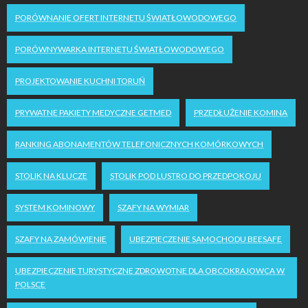
PORÓWNANIE OFERT INTERNETU ŚWIATŁOWODOWEGO
PORÓWNYWARKA INTERNETU ŚWIATŁOWODOWEGO
PROJEKTOWANIE KUCHNI TORUŃ
PRYWATNE PAKIETY MEDYCZNE GETMED
PRZEDŁUŻENIE KOMINA
RANKING ABONAMENTÓW TELEFONICZNYCH KOMÓRKOWYCH
STOLIK NA KLUCZE
STOLIK POD LUSTRO DO PRZEDPOKOJU
SYSTEM KOMINOWY
SZAFY NA WYMIAR
SZAFY NA ZAMÓWIENIE
UBEZPIECZENIE SAMOCHODU BEESAFE
UBEZPIECZENIE TURYSTYCZNE ZDROWOTNE DLA OBCOKRAJOWCA W
POLSCE