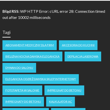
Błąd RSS:
WP HTTP Error: cURL error 28: Connection timed
out after 10002 milliseconds
Tagi
ABONAMENT MEDYCZNY DLA FIRM
AKCESORIA DO KUCHNI
BIELIZNA NOCNA DAMSKA ELEGANCKA
DEPILACJA LASEROWA
DYWAN DO SALONU
ELEGANCKA ODZIEŻ DAMSKA SKLEP INTERNETOWY
FOTOTAPETA W SALONIE
IMPREGNAT DO BETONU
IMPREGNATY DO BETONU
KALKULATOR AC