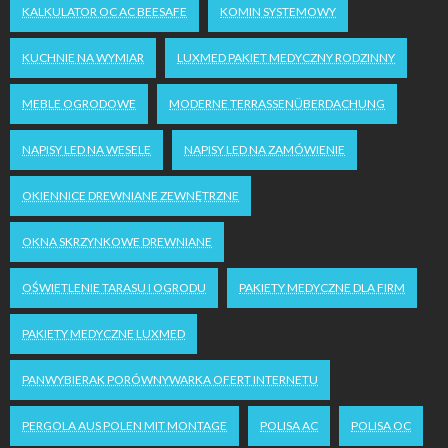
KALKULATOR OC AC BEESAFE
KOMIN SYSTEMOWY
KUCHNIE NA WYMIAR
LUXMED PAKIET MEDYCZNY RODZINNY
MEBLE OGRODOWE
MODERNE TERRASSENÜBERDACHUNG
NAPISY LED NA WESELE
NAPISY LED NA ZAMÓWIENIE
OKIENNICE DREWNIANE ZEWNĘTRZNE
OKNA SKRZYNKOWE DREWNIANE
OŚWIETLENIE TARASU I OGRODU
PAKIETY MEDYCZNE DLA FIRM
PAKIETY MEDYCZNE LUXMED
PANWYBIERAK PORÓWNYWARKA OFERT INTERNETU
PERGOLA AUS POLEN MIT MONTAGE
POLISA AC
POLISA OC