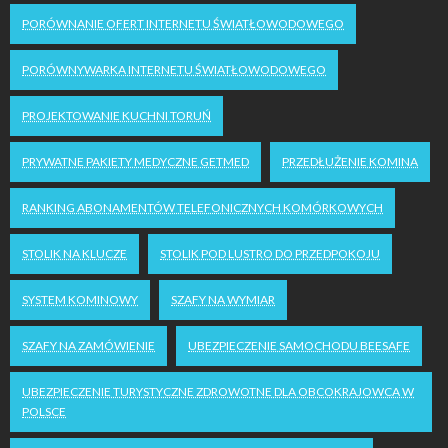
PORÓWNANIE OFERT INTERNETU ŚWIATŁOWODOWEGO
PORÓWNYWARKA INTERNETU ŚWIATŁOWODOWEGO
PROJEKTOWANIE KUCHNI TORUŃ
PRYWATNE PAKIETY MEDYCZNE GETMED
PRZEDŁUŻENIE KOMINA
RANKING ABONAMENTÓW TELEFONICZNYCH KOMÓRKOWYCH
STOLIK NA KLUCZE
STOLIK POD LUSTRO DO PRZEDPOKOJU
SYSTEM KOMINOWY
SZAFY NA WYMIAR
SZAFY NA ZAMÓWIENIE
UBEZPIECZENIE SAMOCHODU BEESAFE
UBEZPIECZENIE TURYSTYCZNE ZDROWOTNE DLA OBCOKRAJOWCA W
POLSCE