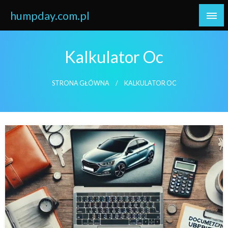
Skip
humpday.com.pl
to
content
Kalkulator Oc
STRONA GŁÓWNA
KALKULATOR OC