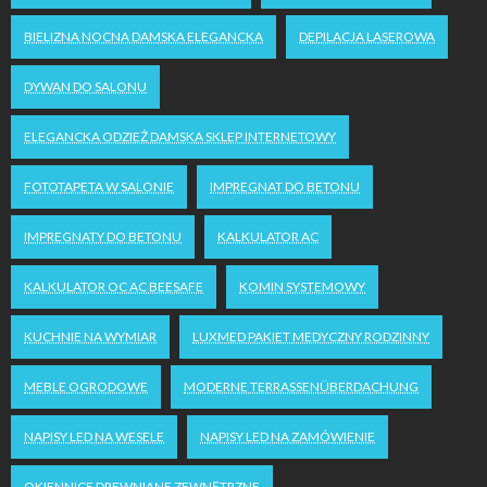
BIELIZNA NOCNA DAMSKA ELEGANCKA
DEPILACJA LASEROWA
DYWAN DO SALONU
ELEGANCKA ODZIEŻ DAMSKA SKLEP INTERNETOWY
FOTOTAPETA W SALONIE
IMPREGNAT DO BETONU
IMPREGNATY DO BETONU
KALKULATOR AC
KALKULATOR OC AC BEESAFE
KOMIN SYSTEMOWY
KUCHNIE NA WYMIAR
LUXMED PAKIET MEDYCZNY RODZINNY
MEBLE OGRODOWE
MODERNE TERRASSENÜBERDACHUNG
NAPISY LED NA WESELE
NAPISY LED NA ZAMÓWIENIE
OKIENNICE DREWNIANE ZEWNĘTRZNE