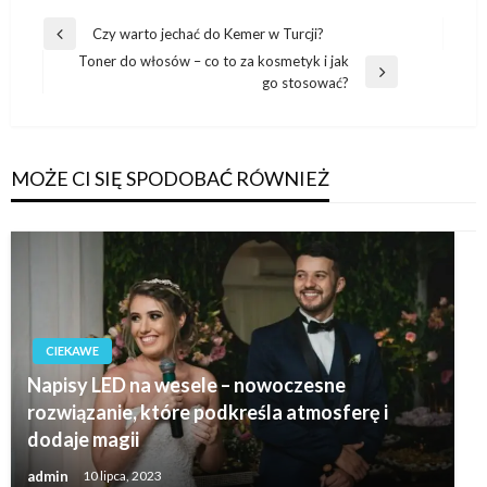
Nawigacja
Czy warto jechać do Kemer w Turcji?
Poprzedni
wpisu
Toner do włosów – co to za kosmetyk i jak
wpis
Następny
go stosować?
wpis
MOŻE CI SIĘ SPODOBAĆ RÓWNIEŻ
CIEKAWE
Napisy LED na wesele – nowoczesne
rozwiązanie, które podkreśla atmosferę i
dodaje magii
admin
10 lipca, 2023