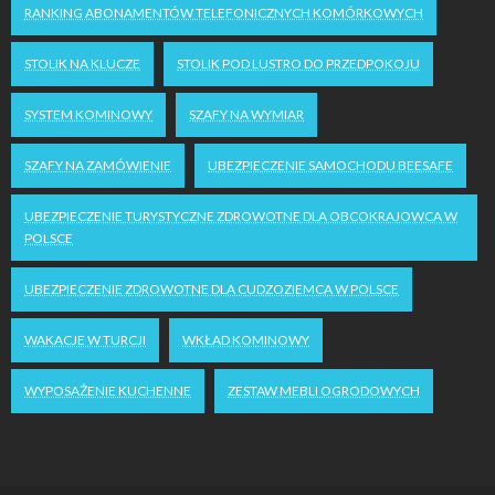
RANKING ABONAMENTÓW TELEFONICZNYCH KOMÓRKOWYCH
STOLIK NA KLUCZE
STOLIK POD LUSTRO DO PRZEDPOKOJU
SYSTEM KOMINOWY
SZAFY NA WYMIAR
SZAFY NA ZAMÓWIENIE
UBEZPIECZENIE SAMOCHODU BEESAFE
UBEZPIECZENIE TURYSTYCZNE ZDROWOTNE DLA OBCOKRAJOWCA W
POLSCE
UBEZPIECZENIE ZDROWOTNE DLA CUDZOZIEMCA W POLSCE
WAKACJE W TURCJI
WKŁAD KOMINOWY
WYPOSAŻENIE KUCHENNE
ZESTAW MEBLI OGRODOWYCH