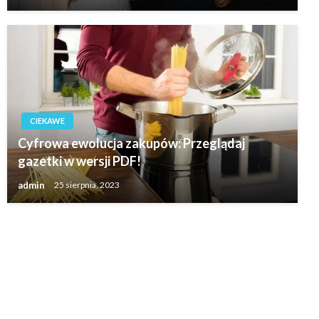
CIEKAWE
Cyfrowa ewolucja zakupów: Przeglądaj
gazetki w wersji PDF!
admin
25 sierpnia, 2023