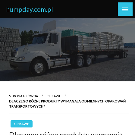
Skip
humpday.com.pl
to
content
STRONA GŁÓWNA
CIEKAWE
DLACZEGO RÓŻNE PRODUKTY WYMAGAJĄ ODMIENNYCH OPAKOWAŃ
TRANSPORTOWYCH?
CIEKAWE
Dlaczego różne produkty wymagają